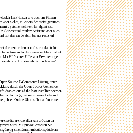
elt sich im Privaten wie auch im Firmen
m aber sicher, zu einem der meist genutzen
ent Systeme weltweit. Es eignet sich
ür kleinere und mittlere Auftritte, aber auch
ind mit diesem System bereits realisiert
r einfach zu bedienen und sorgt damit für
lg beim Anwender. Ein weiteres Merkmal ist
tät. Mit Hilfe einer Fülle von Erweiterungen
le zusätzliche Funktionalitäten in Joomla!
 Open Source E-Commerce Lösung unter
icklung durch die Open Source Gemeinde.
ft, dass es out-of-the-box installiert werden
iber in der Lage, mit minimalem Aufwand
en, ihren Online-Shop selbst aufzusetzten
orensoftware, die allen Ansprüchen an
erecht wird. Mit phpBB erstellen Sie
tengünstig eine Kommunikationsplattform