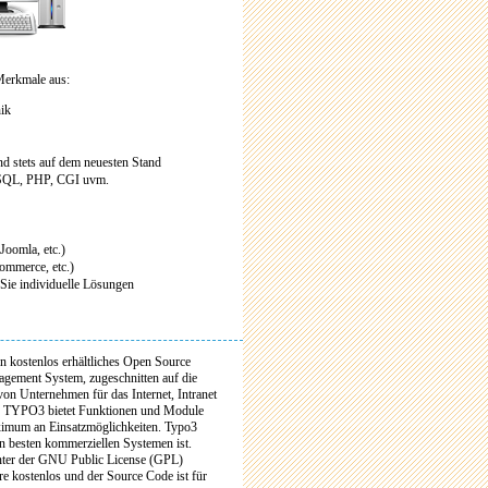
Merkmale aus:
nik
d stets auf dem neuesten Stand
MySQL, PHP, CGI uvm.
oomla, etc.)
mmerce, etc.)
Sie individuelle Lösungen
n kostenlos erhältliches Open Source
gement System, zugeschnitten auf die
von Unternehmen für das Internet, Intranet
. TYPO3 bietet Funktionen und Module
aximum an Einsatzmöglichkeiten. Typo3
den besten kommerziellen Systemen ist.
nter der GNU Public License (GPL)
re kostenlos und der Source Code ist für