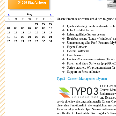
«
May
»
Unsere Produkte zeichnen sich durch folgende 
S
M
T
W
T
F
S
01
02
03
Qualitätshosting durch modernste Tech
04
05
06
07
08
09
10
hohe Ausfallsicherheit
11
12
13
14
15
16
17
Leistungsfähige Serversysteme
18
19
20
21
22
23
24
Betriebssysteme (Linux + Windows) sin
25
26
27
28
29
30
31
Unterstützung aller Profi-Features: 
Eigene Domains
E-Mail Postfächer
Datenbanken
Content-Management-Systeme (Typo3, J
Foren- und Shop-Software (phpBB, eCo
Scriptsprachen: Wir programmieren für 
Support im Preis inklusive
Typo3 - Content Management System
TYPO3 ist ei
Content Mana
Bedürfnisse 
und Extranet
sowie eine Erweiterungsschnittstelle für ein M
bietet eine Funktionalität, die vergleichbar mit 
Typo3 wird jedoch als Open Source Software u
veröffentlicht. Damit ist die Nutzung der Softwa