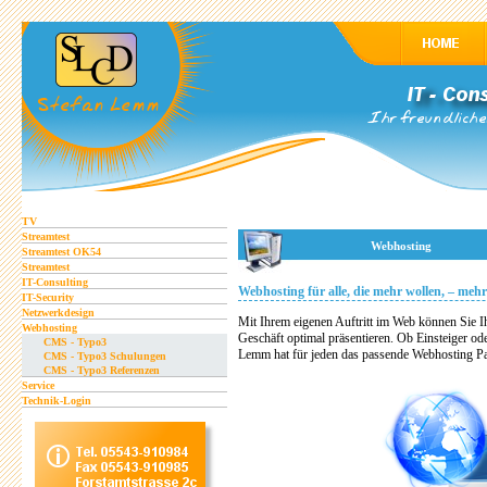
TV
Streamtest
Webhosting
Streamtest OK54
Streamtest
IT-Consulting
Webhosting für alle, die mehr wollen, – mehr
IT-Security
Netzwerkdesign
Mit Ihrem eigenen Auftritt im Web können Sie I
Webhosting
Geschäft optimal präsentieren. Ob Einsteiger o
CMS - Typo3
Lemm hat für jeden das passende Webhosting Pa
CMS - Typo3 Schulungen
CMS - Typo3 Referenzen
Service
Technik-Login