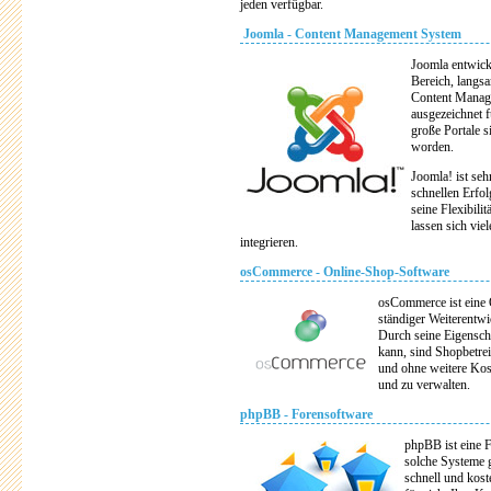
jeden verfügbar.
Joomla - Content Management System
Joomla entwick
Bereich, langsa
Content Managm
ausgezeichnet f
große Portale s
worden.
Joomla! ist seh
schnellen Erfo
seine Flexibili
lassen sich vie
integrieren.
osCommerce - Online-Shop-Software
osCommerce ist eine
ständiger Weiterentw
Durch seine Eigenscha
kann, sind Shopbetre
und ohne weitere Kost
und zu verwalten.
phpBB - Forensoftware
phpBB ist eine F
solche Systeme g
schnell und kos