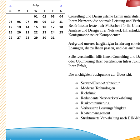
«
July
»
S
M
T
W
T
F
S
Consulting und Datensysteme Lemm unterstützt 
01
02
03
04
Ihrem Netzwerk die optimale Leistung und Verfü
05
06
07
08
09
10
11
Bedürfnissen leisten wir Maßarbeit für Ihr Unt
12
13
14
15
16
17
18
Analyse und Design ihrer Netzwerk-Infrastruktur
19
20
21
22
23
24
25
Konfiguration neuer Komponenten.
26
27
28
29
30
31
Aufgrund unserer langjährigen Erfahrung entwic
Lösungen, die zu Ihnen passen, und das auch n
Selbstverständlich hilft Ihnen Consulting und
oder Optimierung Ihrer bestehenden Infrastruktur
Ihren Erfolg.
Die wichtigsten Stichpunkte zur Übersicht:
Server-/Client-Architektur
Moderne Technologien
Richtfunk
Redundante Netzwerkverkabelung
Risikominimierung
Verbesserte Leistungsfähigkeit
Kostenmanagement
Strukturierte Verkabelung nach DIN-N