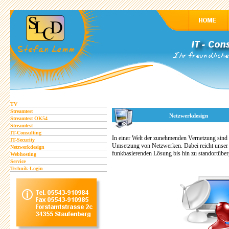
TV
Streamtest
Netzwerkdesign
Streamtest OK54
Streamtest
IT-Consulting
In einer Welt der zunehmenden Vernetzung sind 
IT-Security
Umsetzung von Netzwerken. Dabei reicht unser P
Netzwerkdesign
funkbasierenden Lösung bis hin zu standortüber
Webhosting
Service
Technik-Login