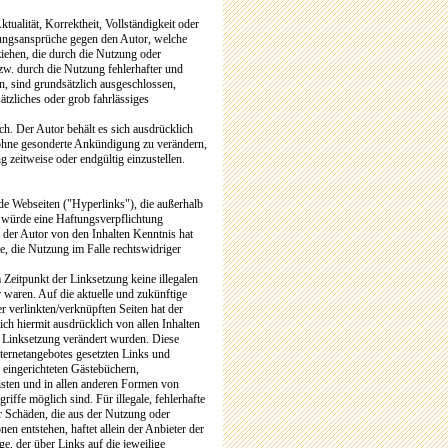
ualität, Korrektheit, Vollständigkeit oder
ftungsansprüche gegen den Autor, welche
eziehen, die durch die Nutzung oder
w. durch die Nutzung fehlerhafter und
n, sind grundsätzlich ausgeschlossen,
ätzliches oder grob fahrlässiges
ch. Der Autor behält es sich ausdrücklich
 ohne gesonderte Ankündigung zu verändern,
g zeitweise oder endgültig einzustellen.
de Webseiten ("Hyperlinks"), die außerhalb
 würde eine Haftungsverpflichtung
em der Autor von den Inhalten Kenntnis hat
, die Nutzung im Falle rechtswidriger
 Zeitpunkt der Linksetzung keine illegalen
r waren. Auf die aktuelle und zukünftige
er verlinkten/verknüpften Seiten hat der
sich hiermit ausdrücklich von allen Inhalten
er Linksetzung verändert wurden. Diese
Internetangebotes gesetzten Links und
eingerichteten Gästebüchern,
isten und in allen anderen Formen von
iffe möglich sind. Für illegale, fehlerhafte
r Schäden, die aus der Nutzung oder
en entstehen, haftet allein der Anbieter der
ge, der über Links auf die jeweilige