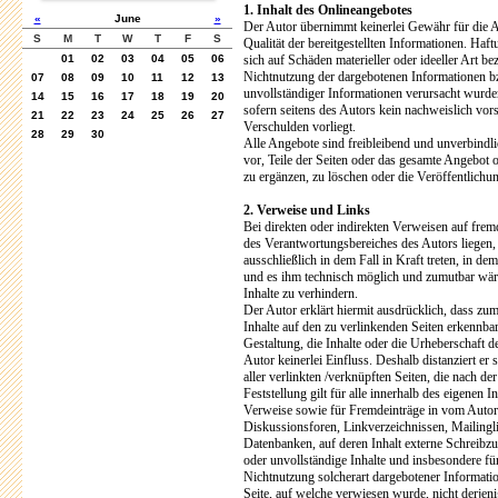
1. Inhalt des Onlineangebotes
«
June
»
Der Autor übernimmt keinerlei Gewähr für die Akt
S
M
T
W
T
F
S
Qualität der bereitgestellten Informationen. Ha
01
02
03
04
05
06
sich auf Schäden materieller oder ideeller Art b
Nichtnutzung der dargebotenen Informationen bz
07
08
09
10
11
12
13
unvollständiger Informationen verursacht wurde
14
15
16
17
18
19
20
sofern seitens des Autors kein nachweislich vors
21
22
23
24
25
26
27
Verschulden vorliegt.
28
29
30
Alle Angebote sind freibleibend und unverbindli
vor, Teile der Seiten oder das gesamte Angebot
zu ergänzen, zu löschen oder die Veröffentlichun
2. Verweise und Links
Bei direkten oder indirekten Verweisen auf frem
des Verantwortungsbereiches des Autors liegen,
ausschließlich in dem Fall in Kraft treten, in d
und es ihm technisch möglich und zumutbar wäre
Inhalte zu verhindern.
Der Autor erklärt hiermit ausdrücklich, dass zum
Inhalte auf den zu verlinkenden Seiten erkennba
Gestaltung, die Inhalte oder die Urheberschaft d
Autor keinerlei Einfluss. Deshalb distanziert er 
aller verlinkten /verknüpften Seiten, die nach d
Feststellung gilt für alle innerhalb des eigenen 
Verweise sowie für Fremdeinträge in vom Autor 
Diskussionsforen, Linkverzeichnissen, Mailingl
Datenbanken, auf deren Inhalt externe Schreibzugr
oder unvollständige Inhalte und insbesondere fü
Nichtnutzung solcherart dargebotener Information
Seite, auf welche verwiesen wurde, nicht derjeni