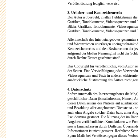
Veröffentlichung lediglich verweist.
3. Urheber- und Kennzeichenrecht
Der Autor ist bestrebt, in allen Publikationen d
Grafiken, Tondokumente, Videosequenzen und Tex
Bilder, Grafiken, Tondokumente, Videosequenzen
Grafiken, Tondokumente, Videosequenzen und T
Alle innerhalb des Internetangebotes genannten 
und Warenzeichen unterliegen uneingeschränkt 
Kennzeichenrechts und den Besitzrechten der jew
aufgrund der bloßen Nennung ist nicht der Schl
durch Rechte Dritter geschützt sind!
Das Copyright für veröffentlichte, vom Autor selb
der Seiten. Eine Vervielfältigung oder Verwend
Videosequenzen und Texte in anderen elektronis
ausdrückliche Zustimmung des Autors nicht gesta
4. Datenschutz
Sofern innerhalb des Internetangebotes die Mögl
geschäftlicher Daten (Emailadressen, Namen, Ansc
dieser Daten seitens des Nutzers auf ausdrückli
und Bezahlung aller angebotenen Dienste ist - s
auch ohne Angabe solcher Daten bzw. unter Ang
Pseudonyms gestattet. Die Nutzung der im Rah
Angaben veröffentlichten Kontaktdaten wie Pos
sowie Emailadressen durch Dritte zur Übersendu
Informationen ist nicht gestattet. Rechtliche Sc
Spam-Mails bei Verstössen gegen dieses Verbot 